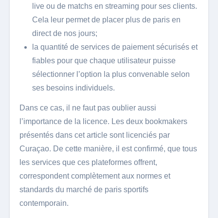
live ou de matchs en streaming pour ses clients.
Cela leur permet de placer plus de paris en
direct de nos jours;
la quantité de services de paiement sécurisés et
fiables pour que chaque utilisateur puisse
sélectionner l’option la plus convenable selon
ses besoins individuels.
Dans ce cas, il ne faut pas oublier aussi
l’importance de la licence. Les deux bookmakers
présentés dans cet article sont licenciés par
Curaçao. De cette manière, il est confirmé, que tous
les services que ces plateformes offrent,
correspondent complètement aux normes et
standards du marché de paris sportifs
contemporain.