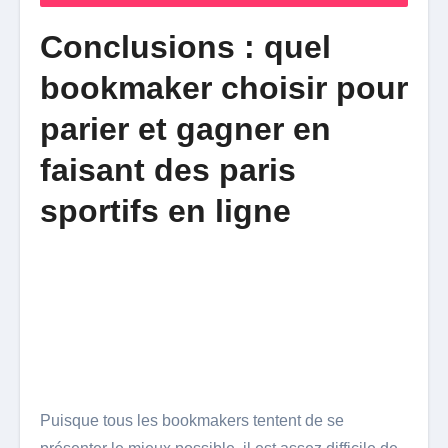
Conclusions : quel
bookmaker choisir pour
parier et gagner en
faisant des paris
sportifs en ligne
Puisque tous les bookmakers tentent de se