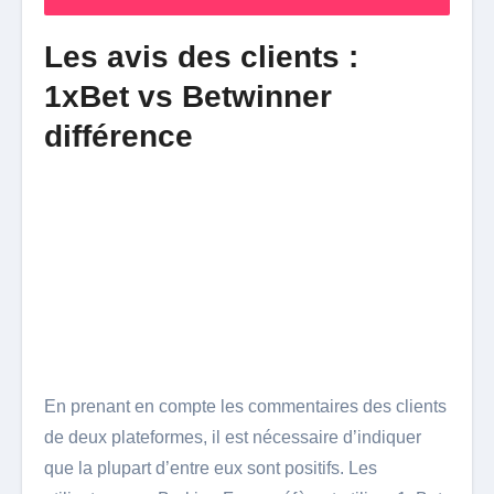
Les avis des clients :
1xBet vs Betwinner
différence
En prenant en compte les commentaires des clients
de deux plateformes, il est nécessaire d’indiquer
que la plupart d’entre eux sont positifs. Les