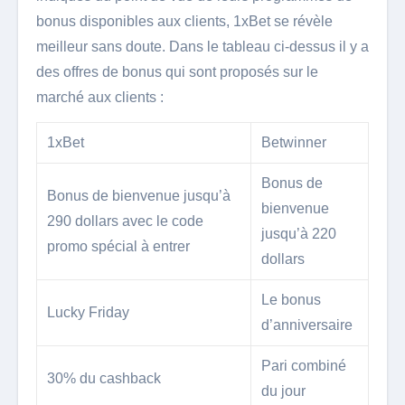
bonus disponibles aux clients, 1xBet se révèle
meilleur sans doute. Dans le tableau ci-dessus il y a
des offres de bonus qui sont proposés sur le
marché aux clients :
1xBet
Betwinner
Bonus de
Bonus de bienvenue jusqu’à
bienvenue
290 dollars avec le code
jusqu’à 220
promo spécial à entrer
dollars
Le bonus
Lucky Friday
d’anniversaire
Pari combiné
30% du cashback
du jour