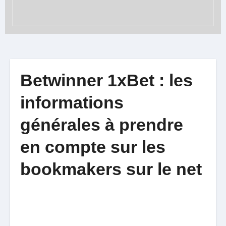
Betwinner 1xBet : les
informations
générales à prendre
en compte sur les
bookmakers sur le net