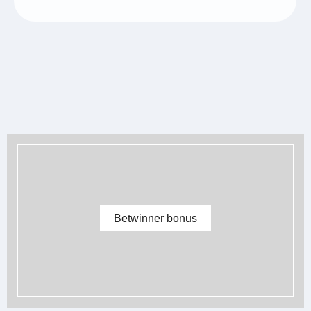
Betwinner bonus