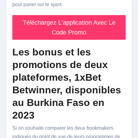
pour parier sur le sport.
Téléchargez L'application Avec Le
Code Promo
Les bonus et les
promotions de deux
plateformes, 1xBet
Betwinner, disponibles
au Burkina Faso en
2023
Si on souhaite comparer les deux bookmakers
indiqués du point de vue de leurs programmes de