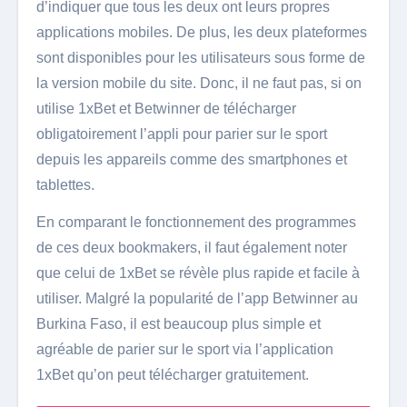
d’indiquer que tous les deux ont leurs propres
applications mobiles. De plus, les deux plateformes
sont disponibles pour les utilisateurs sous forme de
la version mobile du site. Donc, il ne faut pas, si on
utilise 1xBet et Betwinner de télécharger
obligatoirement l’appli pour parier sur le sport
depuis les appareils comme des smartphones et
tablettes.
En comparant le fonctionnement des programmes
de ces deux bookmakers, il faut également noter
que celui de 1xBet se révèle plus rapide et facile à
utiliser. Malgré la popularité de l’app Betwinner au
Burkina Faso, il est beaucoup plus simple et
agréable de parier sur le sport via l’application
1xBet qu’on peut télécharger gratuitement.