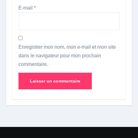
E-mail
*
Enregistrer mon nom, mon e-mail et mon site
dans le navigateur pour mon prochain
commentaire.