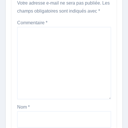
Votre adresse e-mail ne sera pas publiée.
Les
champs obligatoires sont indiqués avec
*
Commentaire
*
Nom
*