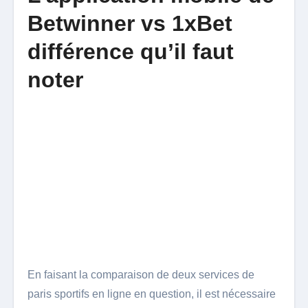
Betwinner vs 1xBet
différence qu’il faut
noter
En faisant la comparaison de deux services de
paris sportifs en ligne en question, il est nécessaire